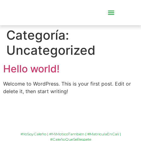
Documentos y Requisi
Puntos de atención
Categoría:
Uncategorized
Hello world!
Welcome to WordPress. This is your first post. Edit or
delete it, then start writing!
#YoSoyCaleño | #MiMoticoTambién | #MatriculaEnCali |
#CaleñoQueSeRespete